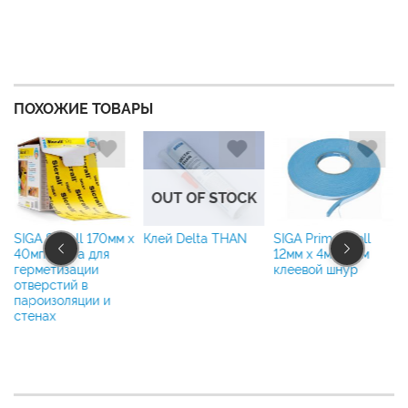
ПОХОЖИЕ ТОВАРЫ
OUT OF STOCK
SIGA Sicrall 170мм x
Клей Delta THAN
SIGA Primur Roll
)
40мп лента для
12мм x 4мм x 8м
герметизации
клеевой шнур
отверстий в
пароизоляции и
стенах