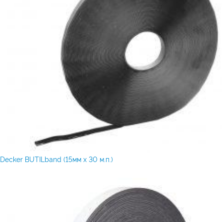
Decker BUTILband (15мм х 30 м.п.)