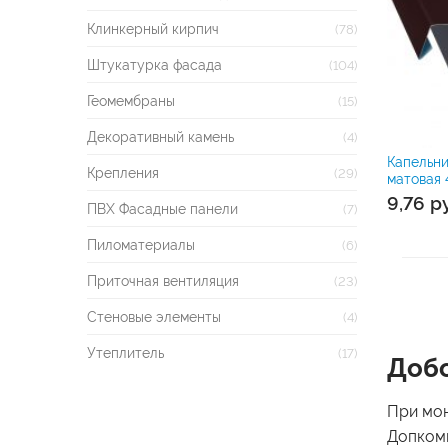
Клинкерный кирпич
(78)
Штукатурка фасада
(104)
Геомембраны
(15)
Декоративный камень
(4)
Капельни
Крепления
(29)
матовая 
9,76
р
ПВХ Фасадные панели
(7)
Пиломатериалы
(6)
Приточная вентиляция
(23)
Стеновые элементы
(4)
Утеплитель
(17)
Доб
При мон
Допком