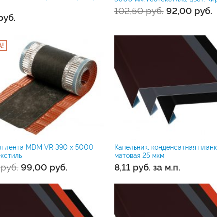
102,50
руб.
92,00
руб.
руб.
!
ая лента MDM VR 390 х 5000
Капельник, конденсатная планк
екстиль
матовая 25 мкм
0
руб.
99,00
руб.
8,11
руб.
за м.п.