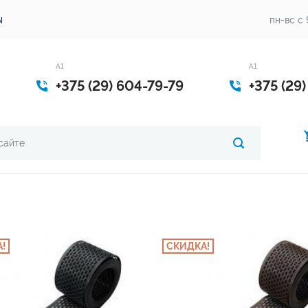
ы
пн-вс с 
A1
А1
+375 (29) 604-79-79
+375 (29
!
СКИДКА!