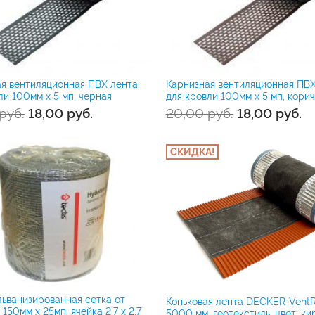
я вентиляционная ПВХ лента
Карнизная вентиляционная ПВХ
ли 100мм x 5 мп, черная
для кровли 100мм x 5 мп, кори
руб.
18,00
руб.
20,00
руб.
18,00
руб.
СКИДКА!
альванизированная сетка от
Коньковая лента DECKER-VentR
150мм x 25мп, ячейка 2,7 x 2,7
5000 мм, геотекстиль, цвет: к