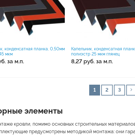
к, конденсатная планка, 0,50мм
Капельник, конденсатная планк
45 мкм
полиэстр 25 мкм глянец
уб.
за м.п.
8,27
руб.
за м.п.
1
2
3
орные элементы
таже кровли, помимо основных строительных материалов
плектующие предусмотрены методикой монтажа: они гар