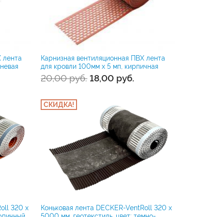
 лента
Карнизная вентиляционная ПВХ лента
чневая
для кровли 100мм x 5 мп, кирпичная
20,00
руб.
18,00
руб.
СКИДКА!
oll 320 х
Коньковая лента DECKER-VentRoll 320 х
ирпичный
5000 мм, геотекстиль, цвет: темно-