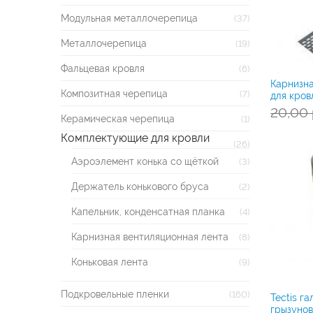
Модульная металлочерепица
(37)
Металлочерепица
(19)
Фальцевая кровля
(6)
Карнизна
Композитная черепица
(7)
для кров
20,00
Керамическая черепица
(1)
Комплектующие для кровли
(26)
Аэроэлемент конька со щёткой
(3)
Держатель конькового бруса
(2)
Капельник, конденсатная планка
(4)
Карнизная вентиляционная лента
(8)
Коньковая лента
(9)
Подкровельные пленки
(160)
Tectis г
грызунов 