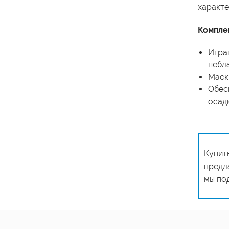
характе
Компле
Игра
небл
Маск
Обес
осад
Купит
предл
мы по