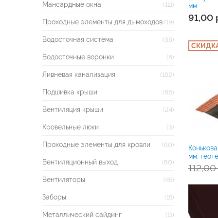
Мансардные окна
(111)
мм
91,00
Проходные элементы для дымоходов
(19)
Водосточная система
(38)
СКИДКА
Водосточные воронки
(8)
Ливневая канализация
(162)
Подшивка крыши
(86)
Вентиляция крыши
(24)
Кровельные люки
(3)
Проходные элементы для кровли
(60)
Коньков
мм, геот
Вентиляционный выход
(80)
112,0
Вентиляторы
(45)
Заборы
(15)
Металлический сайдинг
(11)