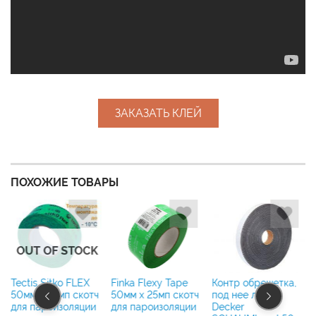
ЗАКАЗАТЬ КЛЕЙ
ПОХОЖИЕ ТОВАРЫ
OUT OF STOCK
Tectis Sitko FLEX
Контр обрешетка,
Finka Flexy Tape
50мм x 25мп скотч
под нее лента
50мм x 25мп скотч
для пароизоляции
Decker
для пароизоляции