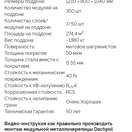
Размеры поддона:
1210 × 800 × 1040 мм
Количество модулей на
350 шт
поддоне:
Количество слоев/
7/50 шт.
модулей на поддоне:
2
Площадь на поддоне:
274,4 м
Вес поддона:
~1380 кг
Поверхность:
матовое шагренистое
Толщина покрытия:
50 мкм
Толщина стали вместе с
0,55 мм
покрытием:
Стойкость к механическим
40 N
повреждениям:
Стойкость к УФ-излучению:
R
4
UV
Коррозионная стойкость:
RC5
Cтойкость к налипанию
Очень Хорошая
грязи:
Техническая гарантия:
50 лет
Видео-инструкия как правильно производить
монтаж модульной металлочерепицы Dachpol