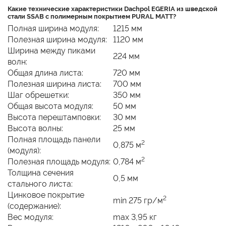
Какие технические характеристики Dachpol EGERIA из шведской
стали SSAB с полимерным покрытием PURAL MATT?
Полная ширина модуля:
1215 мм
Полезная ширина модуля:
1120 мм
Ширина между пиками
224 мм
волн:
Общая длина листа:
720 мм
Полезная ширина листа:
700 мм
Шаг обрешетки:
350 мм
Общая высота модуля:
50 мм
Высота перештамповки:
30 мм
Высота волны:
25 мм
Полная площадь панели
2
0,875 м
(модуля):
2
Полезная площадь модуля:
0,784 м
Толщина сечения
0,5 мм
стального листа:
Цинковое покрытие
2
min 275 гр/м
(содержание):
Вес модуля:
max 3,95 кг