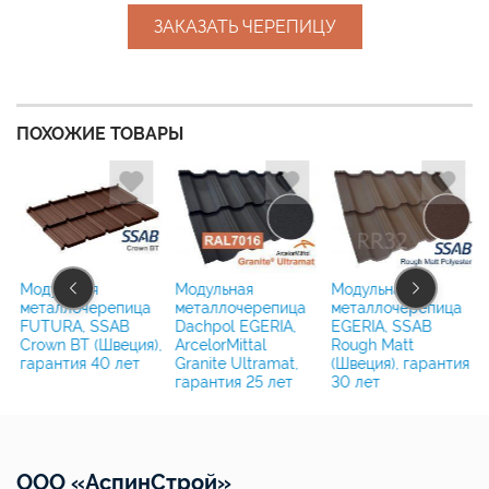
ЗАКАЗАТЬ ЧЕРЕПИЦУ
ПОХОЖИЕ ТОВАРЫ
ю
Модульная
Модульная
Модульная
металлочерепица
металлочерепица
металлочерепица
FUTURA, SSAB
Dachpol EGERIA,
EGERIA, SSAB
Crown BT (Швеция),
ArcelorMittal
Rough Matt
гарантия 40 лет
Granite Ultramat,
(Швеция), гарантия
гарантия 25 лет
30 лет
ООО «АспинСтрой»