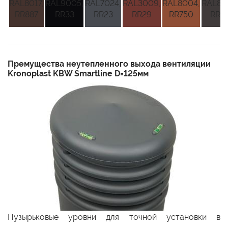
RAL8017,
RAL9005,
RAL7024,
RAL3009,
RAL8004,
RAL80
RR887
RR33
RR23
RR29
RR750
RR3
Премущества неутепленного выхода вентиляции
Kronoplast KBW Smartline D=125мм
Пузырьковые уровни для точной установки в