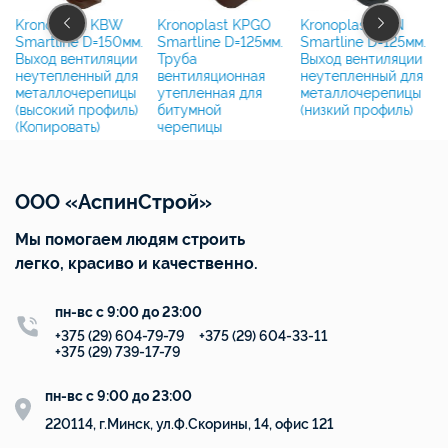
Kronoplast KBW
Kronoplast KPGO
Kronoplast KBN
Smartline D=150мм.
Smartline D=125мм.
Smartline D=125мм.
Выход вентиляции
Труба
Выход вентиляции
неутепленный для
вентиляционная
неутепленный для
с
металлочерепицы
утепленная для
металлочерепицы
(высокий профиль)
битумной
(низкий профиль)
(Копировать)
черепицы
ООО «АспинСтрой»
Мы помогаем людям строить
легко, красиво и качественно.
пн-вс с 9:00 до 23:00
+375 (29) 604-79-79
+375 (29) 604-33-11
+375 (29) 739-17-79
пн-вс с 9:00 до 23:00
220114, г.Минск, ул.Ф.Скорины, 14, офис 121