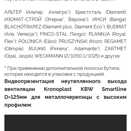
АЛЬТЕР (Альтер, Аллегро*); Брестсталь (Diament);
ИЗОМАТ-СТРОЙ (Этерна*, Верона*); ИНСИ (Banga);
BLACHOTRAPEZ (Diament plus, Diament Eco*); BUDMAT
(Aria, Venecja*); FINCO-STAL (Tango); PLANNJA (Royal,
Flex*); POLONICA (Elios); PRUSZYŃSKI (Kron); REGAMET
(Olimpia); RUUKKI (Finnera*, Adamante*); ZARTMET
(Opal, Jaspis); WECKMANN (2/1050,1/1025) и других.
*
При применении дополнительной полоски бутила,
которая находится в упаковке с продукцией.
Видеопрезентация неутепленного выхода
вентиляции Kronoplast KBW Smartline
D=125мм для металлочерепицы с высоким
профилем: