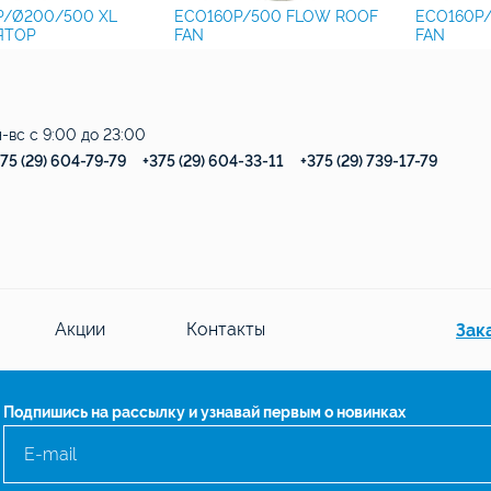
P/Ø200/500 XL
ECO160P/500 FLOW ROOF
ECO160P
ЯТОР
FAN
FAN
-вс с 9:00 до 23:00
75 (29) 604-79-79
+375 (29) 604-33-11
+375 (29) 739-17-79
Акции
Контакты
Зак
Подпишись на рассылку и узнавай первым о новинках