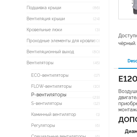
Подшивка крыши
(86)
Вентиляция крыши
(24)
Кровельные люки
(3)
Доступн
Проходные элементы для кровли
(60)
чёрный.
Вентиляционный выход
(80)
Desc
Вентиляторы
(45)
ECO-вентиляторы
(17)
E12
FLOW-вентиляторы
(10)
Воздушн
P-вентиляторы
двигате
(23)
S-вентиляторы
приобре
(12)
монтажа
Каминный вентилятор
(1)
ДОП
Регуляторы
(6)
Диам
Специальные вентиляторы
(6)