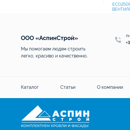
P/700 FLOW
ECO110P/700 FLOW ROOF
ECO250
FAN
ВЕНТИЛ
пн
ООО «АспинСтрой»
+3
Мы помогаем людям строить
легко, красиво и качественно.
Каталог
Статьи
О компании