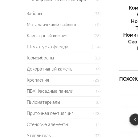
Ком
Заборы
(15)
Но
Металлический сайдинг
(11)
Номин
Клинкерный кирпич
(78)
Ско
Штукатурка фасада
(104)
Геомембраны
(15)
Декоративный камень
(4)
ПОХОЖ
Крепления
(29)
ПВХ Фасадные панели
(7)
Пиломатериалы
(6)
Приточная вентиляция
(23)
Стеновые элементы
(4)
Утеплитель
(17)