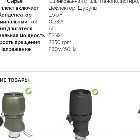
Сырье
Оцинкованная сталь, Пенополистирол
плект включает
Дефлектор, Шурупы
Конденсатор
1,5 µF
минальный ток
0,23 A
Тип двигателя
AC
альная мощность
52 W
рость вращения
2350 rpm
Напряжение
230V/50Hz
ИЕ ТОВАРЫ