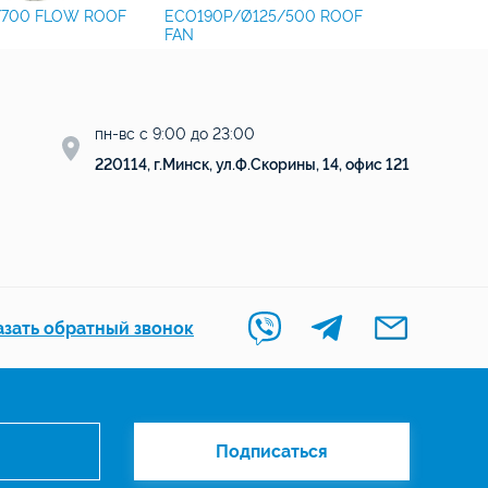
/700 FLOW ROOF
ECO190P/Ø125/500 ROOF
ECO125P/
FAN
FAN
пн-вс с 9:00 до 23:00
220114, г.Минск, ул.Ф.Скорины, 14, офис 121
азать обратный звонок