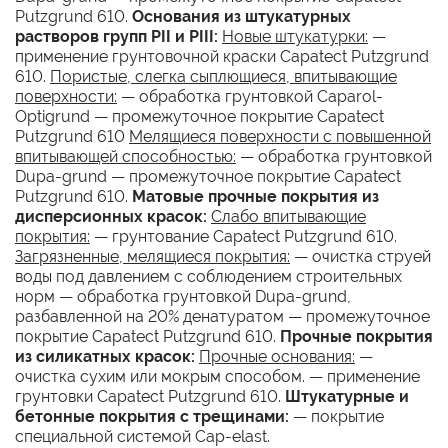
Putzgrund 610.
Основания из штукатурных
растворов групп PII и РIII:
Новые штукатурки:
—
применение грунтовочной краски Capatect Putzgrund
610.
Пористые, слегка сыплющиеся, впитывающие
поверхности:
— обработка грунтовкой Caparol-
Optigrund — промежуточное покрытие Capatect
Putzgrund 610
Мелящиеся поверхности с повышенной
впитывающей способностью:
— обработка грунтовкой
Dupa-grund — промежуточное покрытие Capatect
Putzgrund 610.
Матовые прочные покрытия из
дисперсионных красок:
Слабо впитывающие
покрытия:
— грунтование Capatect Putzgrund 610.
Загрязненные, мелящиеся покрытия:
— очистка струей
воды под давлением с соблюдением строительных
норм — обработка грунтовкой Dupa-grund,
разбавленной на 20% денатуратом — промежуточное
покрытие Capatect Putzgrund 610.
Прочные покрытия
из силикатных красок:
Прочные основания:
—
очистка сухим или мокрым способом. — применение
грунтовки Capatect Putzgrund 610.
Штукатурные и
бетонные покрытия с трещинами:
— покрытие
специальной системой Cap-elast.