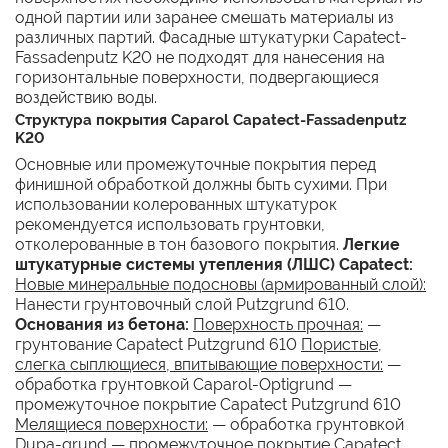
одной партии или заранее смешать материалы из
различных партий. Фасадные штукатурки Capatect-
Fassadenputz K20 не подходят для нанесения на
горизонтальные поверхности, подвергающиеся
воздействию воды.
Структура покрытия Caparol Capatect-Fassadenputz
K20
Основные или промежуточные покрытия перед
финишной обработкой должны быть сухими. При
использовании колерованных штукатурок
рекомендуется использовать грунтовки,
отколерованные в тон базового покрытия.
Легкие
штукатурные системы утепления (ЛШС) Capatect:
Новые минеральные подосновы (армированный слой):
Нанести грунтовочный слой Putzgrund 610.
Основания из бетона:
Поверхность прочная:
—
грунтование Capatect Putzgrund 610
Пористые,
слегка сыплющиеся, впитывающие поверхности:
—
обработка грунтовкой Caparol-Optigrund —
промежуточное покрытие Capatect Putzgrund 610
Мелящиеся поверхности:
— обработка грунтовкой
Dupa-grund — промежуточное покрытие Capatect