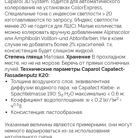
Caparol 3D System. Годится для автоматического
колерования на установках ColorExpress.
Специальные тона с индексом светлости > 20
изготавливаются по запросу. (Индекс светлости
менее 20 не годится для ЛШС). Малые количества
можно колеровать вручную добавлением Alpinacolor
или Amphibolin Vollton-und Abtonfarben. Ни в коем
случае не добавлять более 2% красителей, т.к.
консистенция будет слишком жидкой.
Степень глянца
Матовая.
Хранение
В прохладном
месте, но не на морозе. Беречь от прямых солнечных
лучей.
Технические параметры Caparol Capatect-
Fassadenputz K20:
Толщина воздушного слоя, эквивалентная
диффузии водяного пара, на Capatect Klebe- и
Spachtelmasse 190: S
Н
О максимально < 0,6 м;
d
2
2
Коэффициент водопоглощения: w < 0,2 [кг/(м
•
0,5
ч
)];
Консистенция: пастообразная.
Указанные величины являются примерными, они могут
немного варьироваться из-за использования
натурального сырья.