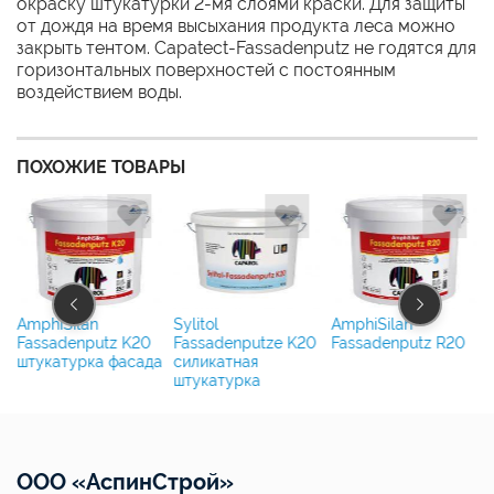
окраску штукатурки 2-мя слоями краски. Для защиты
от дождя на время высыхания продукта леса можно
закрыть тентом. Capatect-Fassadenputz не годятся для
горизонтальных поверхностей с постоянным
воздействием воды.
ПОХОЖИЕ ТОВАРЫ
AmphiSilan
Sylitol
AmphiSilan
Fassadenputz K20
Fassadenputze K20
Fassadenputz R20
штукатурка фасада
силикатная
штукатурка
ООО «АспинСтрой»