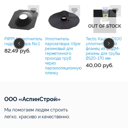
OUT OF STOCK
ь
PIIPPU уплотнитель
Уплотнитель
Tectis Kaulux D100
гидрозатвора No.1
парозатвора Vilpe
уплотнительный
резиновый для
фланец из ЭПДМ-
82,49
руб.
герметичного
резины для трубы
прохода труб
Ø120-170 мм
через
40,00
руб.
пароизоляционную
пленку
ООО «АспинСтрой»
Мы помогаем людям строить
легко, красиво и качественно.