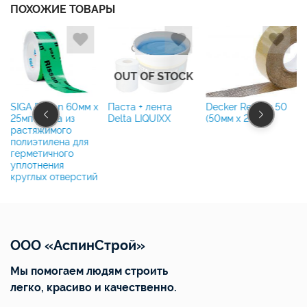
ПОХОЖИЕ ТОВАРЫ
OUT OF STOCK
SIGA Rissan 60мм x
Паста + лента
Decker Reflexx 50
25мп лента из
Delta LIQUIXX
(50мм x 25м.п.)
растяжимого
полиэтилена для
герметичного
уплотнения
круглых отверстий
ООО «АспинСтрой»
Мы помогаем людям строить
легко, красиво и качественно.