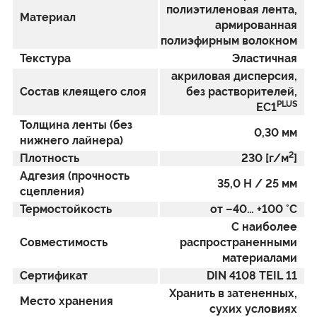
полиэтиленовая лента,
Материал
армированная
полиэфирным волокном
Текстура
Эластичная
акриловая дисперсия,
Состав клеящего слоя
без растворителей,
PLUS
EC1
Толщина ленты (без
0,30 мм
нижнего лайнера)
2
Плотность
230 [г/м
]
Адгезия (прочность
35,0 Н / 25 мм
сцепления)
Термостойкость
от –40… +100 °С
C наиболее
Совместимость
распространенными
материалами
Сертификат
DIN 4108 TEIL 11
Хранить в затененных,
Место хранения
сухих условиях