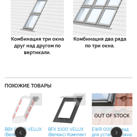
Комбинация три окна
Комбинация два ряда
друг над другом по
по три окна.
вертикали.
ПОХОЖИЕ ТОВАРЫ
OUT OF STOCK
EWR 0000 оклад
д
BBX 0000 VELUX
BFX 1000 VELUX
для установки окна
(Велюкс)
(Велюкс) Комплект