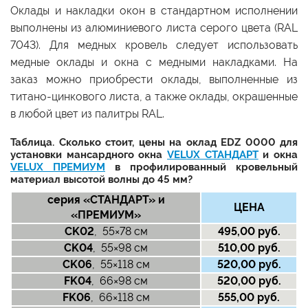
Оклады и накладки окон в стандартном исполнении
выполнены из алюминиевого листа серого цвета (RAL
7043). Для медных кровель следует использовать
медные оклады и окна с медными накладками. На
заказ можно приобрести оклады, выполненные из
титано-цинкового листа, а также оклады, окрашенные
в любой цвет из палитры RAL.
Таблица. Сколько стоит, цены на оклад EDZ 0000 для
установки мансардного окна
VELUX СТАНДАРТ
и окна
VELUX ПРЕМИУМ
в профилированный кровельный
материал высотой волны до 45 мм?
серия «CТАНДАРТ» и
ЦЕНА
«ПРЕМИУМ»
CK02
, 55×78 см
495,00 руб.
CK04
, 55×98 см
510,00 руб.
CK06
, 55×118 см
520,00 руб.
FK04
, 66×98 см
520,00 руб.
FK06
, 66×118 см
555,00 руб.