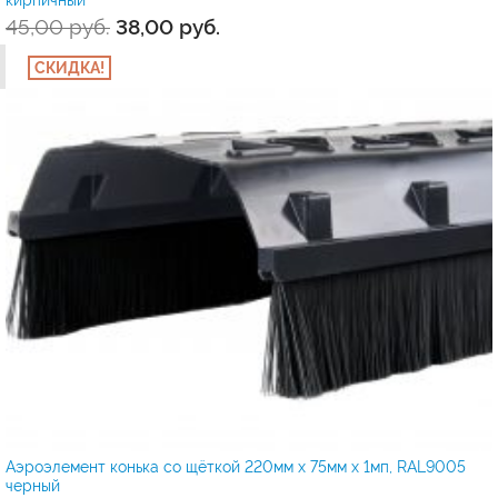
45,00
руб.
38,00
руб.
СКИДКА!
Аэроэлемент конька со щёткой 220мм х 75мм х 1мп, RAL9005
черный