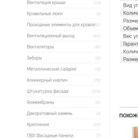
Вентиляция крыши
(24)
Вид у
Колич
Кровельные люки
(3)
Разме
Проходные элементы для кровли
(60)
Объем
Вентиляционный выход
Вес у
(80)
Гаран
Вентиляторы
(45)
Колич
Заборы
(15)
Разме
Металлический сайдинг
(11)
Клинкерный кирпич
(78)
Штукатурка фасада
(104)
Геомембраны
(15)
Декоративный камень
(4)
ПОХОЖ
Крепления
(29)
ПВХ Фасадные панели
(7)