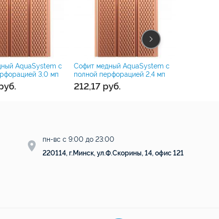
дный AquaSystem с
Софит медный AquaSystem с
Софит мед
рфорацией 3,0 мп
полной перфорацией 2,4 мп
перфорации
руб.
212,17
руб.
212,17
р
пн-вс с 9:00 до 23:00
220114, г.Минск, ул.Ф.Скорины, 14, офис 121