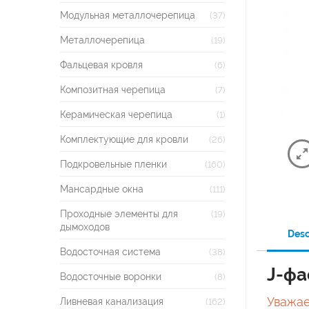
Модульная металлочерепица
(37)
Металлочерепица
(19)
Фальцевая кровля
(6)
Композитная черепица
(7)
Керамическая черепица
(1)
Комплектующие для кровли
(26)
Подкровельные пленки
(160)
Мансардные окна
(111)
Проходные элементы для
(19)
дымоходов
Desc
Водосточная система
(38)
J-фа
Водосточные воронки
(8)
Уважае
Ливневая канализация
(162)