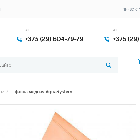
ы
пн-вс с 
A1
А1
+375 (29) 604-79-79
+375 (29
ый
/
J-фаска медная AquaSystem