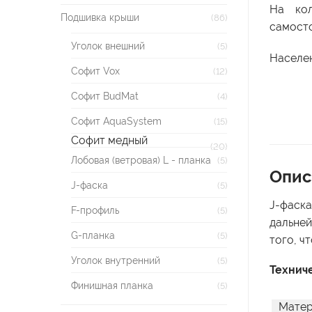
На кол
Подшивка крыши
(86)
самосто
Уголок внешний
(5)
Населен
Софит Vox
(12)
Софит BudMat
(4)
Софит AquaSystem
(15)
Софит медный
(20)
Лобовая (ветровая) L - планка
(5)
Опис
J-фаска
(5)
J-фаска
F-профиль
(5)
дальней
G-планка
(5)
того, ч
Уголок внутренний
(5)
Технич
Финишная планка
(5)
Мате