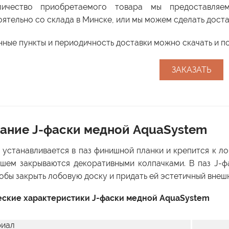
ичество приобретаемого товара мы предоставляе
ятельно со склада в Минске, или мы можем сделать доста
ные пункты и периодичность доставки можно скачать и 
ЗАКАЗАТЬ
ание J-фаски медной AquaSystem
 устанавливается в паз финишной планки и крепится к л
шем закрываются декоративными колпачками. В паз J-ф
тобы закрыть лобовую доску и придать ей эстетичный внешн
еские характеристики J-фаски медной AquaSystem
риал