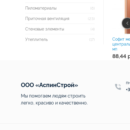
Пиломатериалы
(6)
Приточная вентиляция
(23)
Стеновые элементы
(4)
угловая (внешняя)
Лобовая (ветровая) планка
Софит м
Утеплитель
(17)
 AquaSystem
медная AquaSystem
централь
мп
88,44
пн
ООО «АспинСтрой»
+3
Мы помогаем людям строить
легко, красиво и качественно.