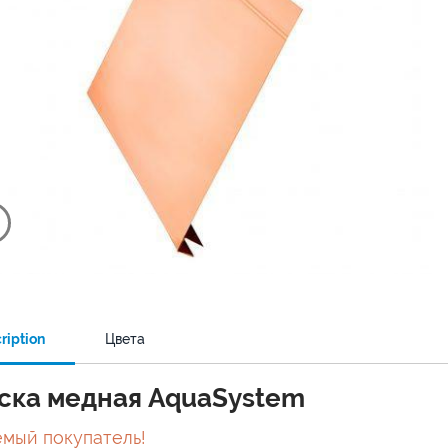
ription
Цвета
ска медная AquaSystem
мый покупатель!