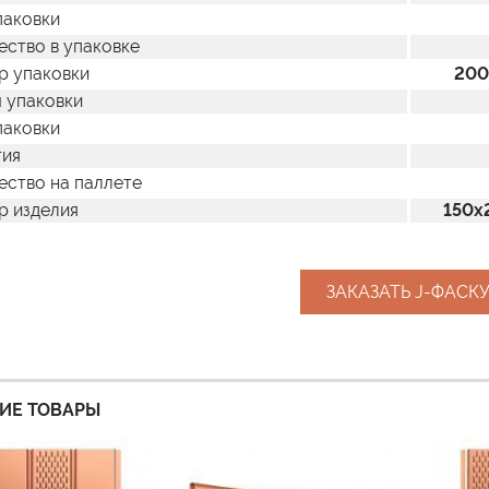
паковки
ество в упаковке
р упаковки
200
 упаковки
паковки
тия
ество на паллете
р изделия
150х
ЗАКАЗАТЬ J-ФАСК
ИЕ ТОВАРЫ