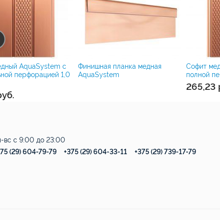
едный AquaSystem с
Финишная планка медная
Софит ме
ной перфорацией 1,0
AquaSystem
полной пе
265,23
руб.
-вс с 9:00 до 23:00
75 (29) 604-79-79
+375 (29) 604-33-11
+375 (29) 739-17-79