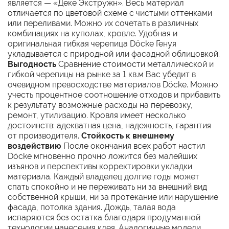
является — «Дёке Экстружн». Весь материал
отличается по цветовой схеме с чистыми оттенками
или переливами. Можно их сочетать в различных
комбинациях на куполах, кровле. Удобная и
оригинальная гибкая черепица Döcke Генуя
укладывается с природной или фасадной облицовкой.
Выгодность
Сравнение стоимости металлической и
гибкой черепицы на рынке за 1 кв.м Вас убедит в
очевидном превосходстве материалов Döcke. Можно
учесть процентное соотношение отходов и прибавить
к результату возможные расходы на перевозку,
ремонт, утилизацию. Кровля имеет несколько
достоинств: адекватная цена, надежность, гарантия
от производителя.
Стойкость к внешнему
воздействию
После окончания всех работ настил
Döcke мгновенно прочно ложится без малейших
изъянов и перспективы корректировки укладки
материала. Каждый владелец долгие годы может
спать спокойно и не переживать ни за внешний вид
собственной крыши, ни за протекание или нарушение
фасада, потолка здания. Дождь, талая вода
испаряются без остатка благодаря продуманной
технологии нанесения клея. Аналогичные модели