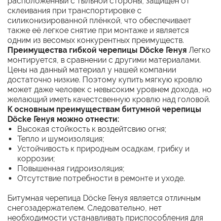
расположенный с тыльной стороны, защищен от
склеивания при транспортировке с
силиконизированной плёнкой, что обеспечивает
также её легкое снятие при монтаже и является
одним из весомых конкурентных преимуществ.
Преимущества гибкой черепицы Döcke Генуя
Легко
монтируется, в сравнении с другими материалами.
Цены на данный материал у нашей компании
достаточно низкие. Поэтому купить мягкую кровлю
может даже человек с невысоким уровнем дохода, но
желающий иметь качестсвенную кровлю над головой.
К основным преимуществам битумной черепицы
Döcke Генуя можно отнести:
Высокая стойкость к воздейтсвию огня;
Тепло и шумоизоляция;
Устойчивость к природным осадкам, грибку и
коррозии;
Повышенная гидроизоляция;
Отсутствие потребности в ремонте и уходе.
Битумная черепица Döcke Генуя является отличным
снегозадержателем. Следовательно, нет
необходимости устанавливать приспособления для