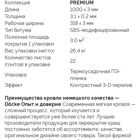
Коллекция
PREMIUM
Длина
1000 ± 3 мм
Толщина
3,1 ± 0,2 мм
Рабочая ширина
318 ± 3 мм
Тип битума
SBS-модифицированный
Полезная площадь
2
3,0 м
покрытия 1 упаковки
Вес упаковки (нетто)
26,4 кг
Количество листов
22
(гонтов) в упаковке
Термоусадочная ПЭ-
Упаковка
пленка
Эффект
Контрастный 3-D перелив
Преимущества кровли немецкого качества —
Döcke Опыт и доверие
Современная мягкая кровля —
сложный процесс, который изучается и
совершенствуется уже более ста лет. Лучшие
производители продукции для перекрытия крыш
постоянно заботятся об ассортименте, качестве,
оригинальном дизайне своего товара. Такой фирмой